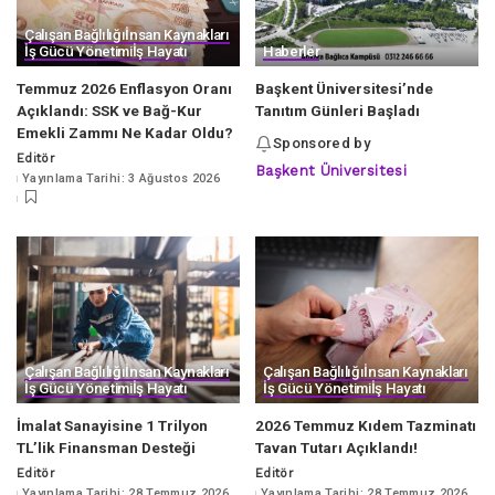
Çalışan Bağlılığı
İnsan Kaynakları
İş Gücü Yönetimi
İş Hayatı
Haberler
Temmuz 2026 Enflasyon Oranı
Başkent Üniversitesi’nde
Açıklandı: SSK ve Bağ-Kur
Tanıtım Günleri Başladı
Emekli Zammı Ne Kadar Oldu?
Sponsored by
Editör
Posted
Başkent Üniversitesi
Yayınlama Tarihi: 3 Ağustos 2026
by
Çalışan Bağlılığı
İnsan Kaynakları
Çalışan Bağlılığı
İnsan Kaynakları
İş Gücü Yönetimi
İş Hayatı
İş Gücü Yönetimi
İş Hayatı
İmalat Sanayisine 1 Trilyon
2026 Temmuz Kıdem Tazminatı
TL’lik Finansman Desteği
Tavan Tutarı Açıklandı!
Editör
Editör
Posted
Posted
Yayınlama Tarihi: 28 Temmuz 2026
Yayınlama Tarihi: 28 Temmuz 2026