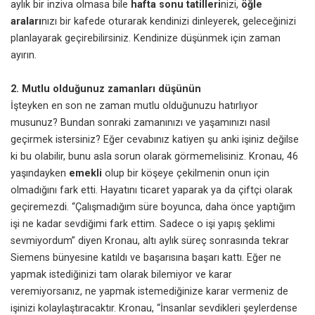
aylık bir inziva olmasa bile
hafta sonu tatilleri
nizi,
öğle
araları
nızı bir kafede oturarak kendinizi dinleyerek, geleceğinizi
planlayarak geçirebilirsiniz. Kendinize düşünmek için zaman
ayırın.
2. Mutlu olduğunuz zamanları düşünün
İşteyken en son ne zaman mutlu olduğunuzu hatırlıyor
musunuz? Bundan sonraki zamanınızı ve yaşamınızı nasıl
geçirmek istersiniz? Eğer cevabınız katiyen şu anki işiniz değilse
ki bu olabilir, bunu asla sorun olarak görmemelisiniz. Kronau, 46
yaşındayken
emekli
olup bir köşeye çekilmenin onun için
olmadığını fark etti. Hayatını
ticaret
yaparak ya da çiftçi olarak
geçiremezdi. “Çalışmadığım süre boyunca, daha önce yaptığım
işi ne kadar sevdiğimi fark ettim. Sadece o işi yapış şeklimi
sevmiyordum” diyen Kronau, altı aylık süreç sonrasında tekrar
Siemens bünyesine katıldı ve başarısına başarı kattı. Eğer ne
yapmak istediğinizi tam olarak bilemiyor ve karar
veremiyorsanız, ne yapmak istemediğinize karar vermeniz de
işinizi kolaylaştıracaktır. Kronau, “İnsanlar sevdikleri şeylerdense