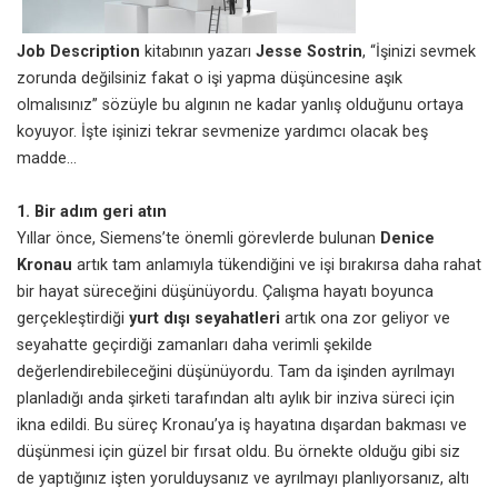
Job Description
kitabının yazarı
Jesse Sostrin
, “İşinizi sevmek
zorunda değilsiniz fakat o işi yapma düşüncesine aşık
olmalısınız” sözüyle bu algının ne kadar yanlış olduğunu ortaya
koyuyor. İşte işinizi tekrar sevmenize yardımcı olacak beş
madde…
1. Bir adım geri atın
Yıllar önce,
Siemens
’te önemli görevlerde bulunan
Denice
Kronau
artık tam anlamıyla tükendiğini ve işi bırakırsa daha rahat
bir hayat süreceğini düşünüyordu. Çalışma hayatı boyunca
gerçekleştirdiği
yurt dışı seyahatleri
artık ona zor geliyor ve
seyahatte geçirdiği zamanları daha verimli şekilde
değerlendirebileceğini düşünüyordu. Tam da işinden ayrılmayı
planladığı anda şirketi tarafından altı aylık bir inziva süreci için
ikna edildi. Bu süreç Kronau’ya iş hayatına dışardan bakması ve
düşünmesi için güzel bir fırsat oldu. Bu örnekte olduğu gibi siz
de yaptığınız işten yorulduysanız ve ayrılmayı planlıyorsanız, altı