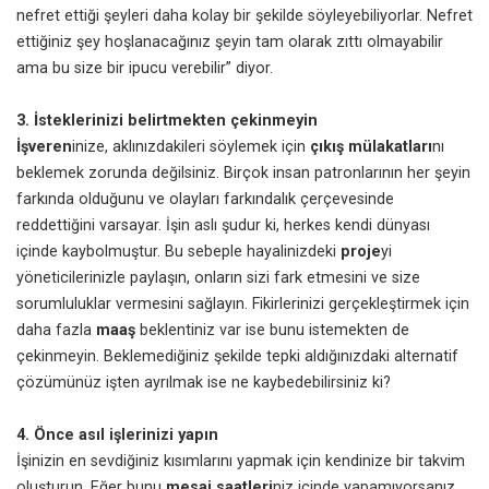
nefret ettiği şeyleri daha kolay bir şekilde söyleyebiliyorlar. Nefret
ettiğiniz şey hoşlanacağınız şeyin tam olarak zıttı olmayabilir
ama bu size bir ipucu verebilir” diyor.
3. İsteklerinizi belirtmekten çekinmeyin
İşveren
inize, aklınızdakileri söylemek için
çıkış mülakatları
nı
beklemek zorunda değilsiniz. Birçok insan patronlarının her şeyin
farkında olduğunu ve olayları farkındalık çerçevesinde
reddettiğini varsayar. İşin aslı şudur ki, herkes kendi dünyası
içinde kaybolmuştur. Bu sebeple hayalinizdeki
proje
yi
yönetici
lerinizle paylaşın, onların sizi fark etmesini ve size
sorumluluklar vermesini sağlayın. Fikirlerinizi gerçekleştirmek için
daha fazla
maaş
beklentiniz var ise bunu istemekten de
çekinmeyin. Beklemediğiniz şekilde tepki aldığınızdaki alternatif
çözümünüz işten ayrılmak ise ne kaybedebilirsiniz ki?
4. Önce asıl işlerinizi yapın
İşinizin en sevdiğiniz kısımlarını yapmak için kendinize bir takvim
oluşturun. Eğer bunu
mesai saatleri
niz içinde yapamıyorsanız,