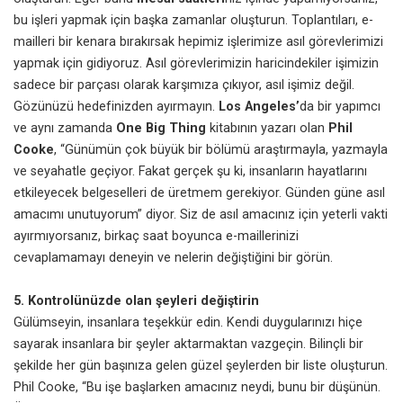
bu işleri yapmak için başka zamanlar oluşturun. Toplantıları, e-
mailleri bir kenara bırakırsak hepimiz işlerimize asıl görevlerimizi
yapmak için gidiyoruz. Asıl görevlerimizin haricindekiler işimizin
sadece bir parçası olarak karşımıza çıkıyor, asıl işimiz değil.
Gözünüzü hedefinizden ayırmayın.
Los Angeles’
da bir yapımcı
ve aynı zamanda
One Big Thing
kitabının yazarı olan
Phil
Cooke
, “Günümün çok büyük bir bölümü araştırmayla, yazmayla
ve seyahatle geçiyor. Fakat gerçek şu ki, insanların hayatlarını
etkileyecek belgeselleri de üretmem gerekiyor. Günden güne asıl
amacımı unutuyorum” diyor. Siz de asıl amacınız için yeterli vakti
ayırmıyorsanız, birkaç saat boyunca e-maillerinizi
cevaplamamayı deneyin ve nelerin değiştiğini bir görün.
5. Kontrolünüzde olan şeyleri değiştirin
Gülümseyin, insanlara teşekkür edin. Kendi duygularınızı hiçe
sayarak insanlara bir şeyler aktarmaktan vazgeçin. Bilinçli bir
şekilde her gün başınıza gelen güzel şeylerden bir liste oluşturun.
Phil Cooke, “Bu işe başlarken amacınız neydi, bunu bir düşünün.