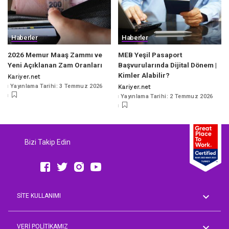
Haberler
Haberler
2026 Memur Maaş Zammı ve
MEB Yeşil Pasaport
Yeni Açıklanan Zam Oranları
Başvurularında Dijital Dönem |
Kimler Alabilir?
Kariyer.net
Posted
Yayınlama Tarihi: 3 Temmuz 2026
Kariyer.net
by
Posted
Yayınlama Tarihi: 2 Temmuz 2026
by
Bizi Takip Edin
SİTE KULLANIMI
Genel Koşullar
AVM Rehberi
VERİ POLİTİKAMIZ