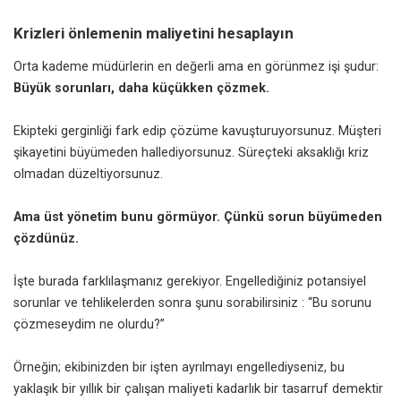
Krizleri önlemenin maliyetini hesaplayın
Orta kademe müdürlerin en değerli ama en görünmez işi şudur:
Büyük sorunları, daha küçükken çözmek.
Ekipteki gerginliği fark edip çözüme kavuşturuyorsunuz. Müşteri
şikayetini büyümeden hallediyorsunuz. Süreçteki aksaklığı kriz
olmadan düzeltiyorsunuz.
Ama üst yönetim bunu görmüyor. Çünkü sorun büyümeden
çözdünüz.
İşte burada farklılaşmanız gerekiyor. Engellediğiniz potansiyel
sorunlar ve tehlikelerden sonra şunu sorabilirsiniz : “Bu sorunu
çözmeseydim ne olurdu?”
Örneğin; ekibinizden bir işten ayrılmayı engellediyseniz, bu
yaklaşık bir yıllık bir çalışan maliyeti kadarlık bir tasarruf demektir