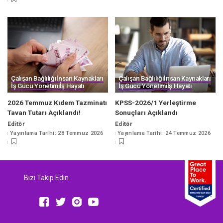
Çalışan Bağlılığı
İnsan Kaynakları
Çalışan Bağlılığı
İnsan Kaynakları
İş Gücü Yönetimi
İş Hayatı
İş Gücü Yönetimi
İş Hayatı
2026 Temmuz Kıdem Tazminatı
KPSS-2026/1 Yerleştirme
Tavan Tutarı Açıklandı!
Sonuçları Açıklandı
Editör
Editör
Posted
Posted
Yayınlama Tarihi: 28 Temmuz 2026
Yayınlama Tarihi: 24 Temmuz 2026
by
by
Bizi Takip Edin