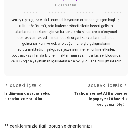
Diğer Yazıları
Bertay Fişekçi, 23 yıllık kurumsal hayatının ardından çalışan bağlılığı,
kültür dönüşümü, orta kademe yöneticilerin beceri gelişimi
alanlarına odaklanmıştır ve bu konularda şirketlere profesyonel
destek vermektedir. İnsan odaklı organizasyonların daha da
geliştirici, kârlı ve çekici olduğu inancıyla çalışmalarını
sürdürmektedir. Fişekçi; yüz yüze seminerler, online etkinler,
podcast yayınlarıyla bilgilerini aktarmanın yanında; kişisel blogunda
ve İK Blog'da yayınlanan içerikleriyle de okuyucularla buluşmaktadır.
ÖNCEKI İÇERIK
SONRAKI İÇERIK
İş dünyasında yapay zeka:
Techcareer.net AI Barometer
Fırsatlar ve zorluklar
ile yapay zekâ hazırlık
seviyenizi ölçün!
**İçeriklerimizle ilgili görüş ve önerilerinizi