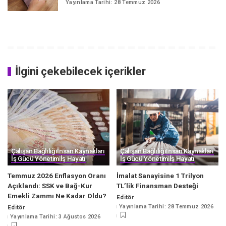
Yayınlama Tarihi: 28 Temmuz 2026
İlgini çekebilecek içerikler
Çalışan Bağlılığı
İnsan Kaynakları
Çalışan Bağlılığı
İnsan Kaynakları
İş Gücü Yönetimi
İş Hayatı
İş Gücü Yönetimi
İş Hayatı
Temmuz 2026 Enflasyon Oranı
İmalat Sanayisine 1 Trilyon
Açıklandı: SSK ve Bağ-Kur
TL’lik Finansman Desteği
Emekli Zammı Ne Kadar Oldu?
Editör
Posted
Yayınlama Tarihi: 28 Temmuz 2026
Editör
by
Posted
Yayınlama Tarihi: 3 Ağustos 2026
by