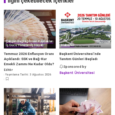
İlgini çekebilecek içerikler
Çalışan Bağlılığı
İnsan Kaynakları
İş Gücü Yönetimi
İş Hayatı
Haberler
Temmuz 2026 Enflasyon Oranı
Başkent Üniversitesi’nde
Açıklandı: SSK ve Bağ-Kur
Tanıtım Günleri Başladı
Emekli Zammı Ne Kadar Oldu?
Sponsored by
Editör
Posted
Başkent Üniversitesi
Yayınlama Tarihi: 3 Ağustos 2026
by