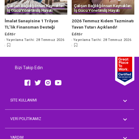
Çalışan Bağlılığı
İnsan Kaynakları
Çalışan Bağlılığı
İnsan Kaynakları
İş Gücü Yönetimi
İş Hayatı
İş Gücü Yönetimi
İş Hayatı
İmalat Sanayisine 1 Trilyon
2026 Temmuz Kıdem Tazminatı
TL’lik Finansman Desteği
Tavan Tutarı Açıklandı!
Editör
Editör
Posted
Posted
Yayınlama Tarihi: 28 Temmuz 2026
Yayınlama Tarihi: 28 Temmuz 2026
by
by
Bizi Takip Edin
SİTE KULLANIMI
Genel Koşullar
AVM Rehberi
VERİ POLİTİKAMIZ
Aday Üyelik Aydınlatma Metni
Çalışan Aydınlatma Metni
YARDIM