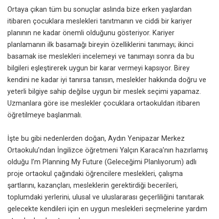
Ortaya çıkan tüm bu sonuçlar aslında bize erken yaşlardan
itibaren çocuklara meslekleri tanıtmanın ve ciddi bir kariyer
planının ne kadar önemli olduğunu gösteriyor. Kariyer
planlamanın ilk basamağı bireyin özelliklerini tanımayı; ikinci
basamak ise meslekleri incelemeyi ve tanımayı sonra da bu
bilgileri eşleştirerek uygun bir karar vermeyi kapsıyor. Birey
kendini ne kadar iyi tanırsa tanısın, meslekler hakkında doğru ve
yeterli bilgiye sahip değilse uygun bir meslek seçimi yapamaz.
Uzmanlara göre ise meslekler çocuklara ortaokuldan itibaren
öğretilmeye başlanmalı.
İşte bu gibi nedenlerden doğan, Aydın Yenipazar Merkez
Ortaokulu’ndan İngilizce öğretmeni Yalçın Karaca’nın hazırlamış
olduğu I’m Planning My Future (Geleceğimi Planlıyorum) adlı
proje ortaokul çağındaki öğrencilere meslekleri, çalışma
şartlarını, kazançları, mesleklerin gerektirdiği becerileri,
toplumdaki yerlerini, ulusal ve uluslararası geçerliliğini tanıtarak
gelecekte kendileri için en uygun meslekleri seçmelerine yardım