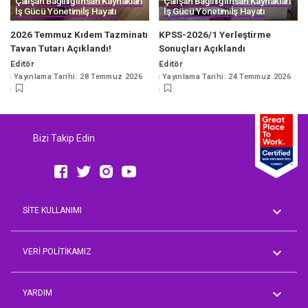
Çalışan Bağlılığı
İnsan Kaynakları
Çalışan Bağlılığı
İnsan Kaynakları
İş Gücü Yönetimi
İş Hayatı
İş Gücü Yönetimi
İş Hayatı
2026 Temmuz Kıdem Tazminatı
KPSS-2026/1 Yerleştirme
Tavan Tutarı Açıklandı!
Sonuçları Açıklandı
Editör
Editör
Posted
Posted
Yayınlama Tarihi: 28 Temmuz 2026
Yayınlama Tarihi: 24 Temmuz 2026
by
by
Bizi Takip Edin
SİTE KULLANIMI
Genel Koşullar
AVM Rehberi
VERİ POLİTİKAMIZ
Aday Üyelik Aydınlatma Metni
Çalışan Aydınlatma Metni
YARDIM
İşveren Müşteri Temsilcisi