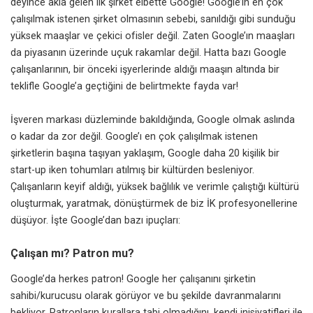
deyince akla gelen ilk şirket elbette Google! Google’ın en çok
çalışılmak istenen şirket olmasının sebebi, sanıldığı gibi sunduğu
yüksek maaşlar ve çekici ofisler değil. Zaten Google’ın maaşları
da piyasanın üzerinde uçuk rakamlar değil. Hatta bazı Google
çalışanlarının, bir önceki işyerlerinde aldığı maaşın altında bir
teklifle Google’a geçtiğini de belirtmekte fayda var!
İşveren markası düzleminde bakıldığında, Google olmak aslında
o kadar da zor değil. Google’ı en çok çalışılmak istenen
şirketlerin başına taşıyan yaklaşım, Google daha 20 kişilik bir
start-up iken tohumları atılmış bir kültürden besleniyor.
Çalışanların keyif aldığı, yüksek bağlılık ve verimle çalıştığı kültürü
oluşturmak, yaratmak, dönüştürmek de biz İK profesyonellerine
düşüyor. İşte Google’dan bazı ipuçları:
Çalışan mı? Patron mu?
Google’da herkes patron! Google her çalışanını şirketin
sahibi/kurucusu olarak görüyor ve bu şekilde davranmalarını
bekliyor. Patronların kurallara tabi olmadığını, kendi inisiyatifleri ile