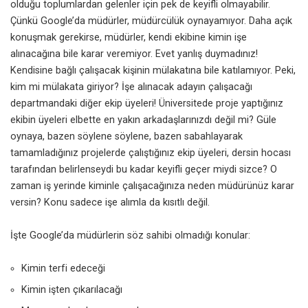
olduğu toplumlardan gelenler için pek de keyifli olmayabilir.
Çünkü Google’da müdürler, müdürcülük oynayamıyor. Daha açık
konuşmak gerekirse, müdürler, kendi ekibine kimin işe
alınacağına bile karar veremiyor. Evet yanlış duymadınız!
Kendisine bağlı çalışacak kişinin mülakatına bile katılamıyor. Peki,
kim mi mülakata giriyor? İşe alınacak adayın çalışacağı
departmandaki diğer ekip üyeleri! Üniversitede proje yaptığınız
ekibin üyeleri elbette en yakın arkadaşlarınızdı değil mi? Güle
oynaya, bazen söylene söylene, bazen sabahlayarak
tamamladığınız projelerde çalıştığınız ekip üyeleri, dersin hocası
tarafından belirlenseydi bu kadar keyifli geçer miydi sizce? O
zaman iş yerinde kiminle çalışacağınıza neden müdürünüz karar
versin? Konu sadece işe alımla da kısıtlı değil.
İşte Google’da müdürlerin söz sahibi olmadığı konular:
Kimin terfi edeceği
Kimin işten çıkarılacağı