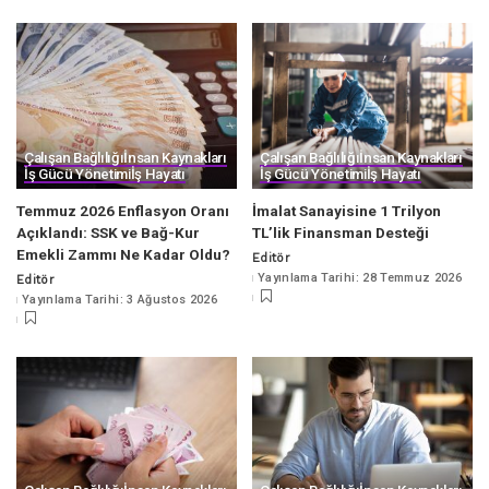
Çalışan Bağlılığı
İnsan Kaynakları
Çalışan Bağlılığı
İnsan Kaynakları
İş Gücü Yönetimi
İş Hayatı
İş Gücü Yönetimi
İş Hayatı
Temmuz 2026 Enflasyon Oranı
İmalat Sanayisine 1 Trilyon
Açıklandı: SSK ve Bağ-Kur
TL’lik Finansman Desteği
Emekli Zammı Ne Kadar Oldu?
Editör
Posted
Yayınlama Tarihi: 28 Temmuz 2026
Editör
by
Posted
Yayınlama Tarihi: 3 Ağustos 2026
by