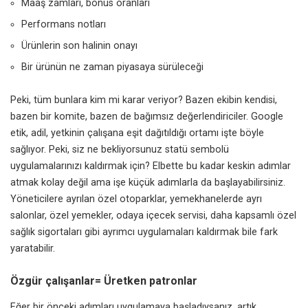
Maaş zamları, bonus oranları
Performans notları
Ürünlerin son halinin onayı
Bir ürünün ne zaman piyasaya sürüleceği
Peki, tüm bunlara kim mi karar veriyor? Bazen ekibin kendisi,
bazen bir komite, bazen de bağımsız değerlendiriciler. Google
etik, adil, yetkinin çalışana eşit dağıtıldığı ortamı işte böyle
sağlıyor. Peki, siz ne bekliyorsunuz statü sembolü
uygulamalarınızı kaldırmak için? Elbette bu kadar keskin adımlar
atmak kolay değil ama işe küçük adımlarla da başlayabilirsiniz.
Yöneticilere ayrılan özel otoparklar, yemekhanelerde ayrı
salonlar, özel yemekler, odaya içecek servisi, daha kapsamlı özel
sağlık sigortaları gibi ayrımcı uygulamaları kaldırmak bile fark
yaratabilir.
Özgür çalışanlar= Üretken patronlar
Eğer bir önceki adımları uygulamaya başladıysanız, artık