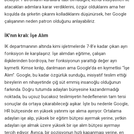
atacakları adımlara karar verdiklerini, özgür olduklarını ama her
koşulda da şirketin çıkarını kolladıklarını düşünürsek, her Google
çalışanının neden patron olduğunu anlayabiliriz.
İK’nın kralı: İşe Alım
İK departmanının altında kimi işletmelerde 7-8’e kadar çıkan ayrı
fonksiyon ile karşılaşırız. İşe alımdan eğitime, çalışan
ilişkilerinden bordroya, her fonksiyonun yarattığı değer ayrı
kıymetli. Kimse kırılıp, darılmasın ama Google’da en kıymetlisi “İşe
Alım”. Google, bu kadar özgürlük sunduğu, inisiyatif teslim ettiği
bireylerin en nihayetinde çiğ süt emmiş insanoğlu olduğunun
farkında. Doğru tutumda adayları bünyesine kazandırmadığı
noktada, bu uçsuz bucaksız teslimiyetin hedeflenenin tam tersi
sonuçlar da ortaya çıkarabileceği aşikar. İşte bu nedenle Google,
HR bütçesinde en yüksek yatırımı işe alıma ayırıyor. Ortalama
adayları işe alıp, yüksek bir eğitim bütçesi ayırmak yerine; yetkin
adayları işe almak üzere yüksek bir işe alım bütçesi ayırmayı
tercih ediyor. Ayrıca, bir pozisyonun hızlı kapanması yerine, en