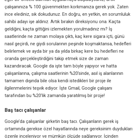
çalışanınıza % 100 güvenmekten korkmanıza gerek yok. Zaten
ince elediniz, sık dokudunuz. En doğru, en yetkin, en sorumluluk
sahibi adayı işe aldınız. Artık bırakın direksiyonu ona. Kaçta
geldiğini, kaçta gittiğini izlemekten yorulmadınız mı? İş
saatlerinde ne zaman molaya çıktı, kaç kere sigara içti, günü
nasıl geçirdi, ne giydi sorularının peşinde koşmaktansa, hedefleri
belirlemek ve ayda bir ya da yılda birkaç kere bu hedefleri ne
oranda gerçekleştirdiğini takip etmek size de zaman
kazandıracak. Google da işte tam böyle yapıyor ve hatta
çalışanlarına, çalışma saatlerinin %20’sinde, asıl iş alanlarının
tamamen dışında bile olsa kendi istedikleri bir proje ile
ilgilenmelerini teşvik ediyor. İşte Gmail, Google çalışanı
tarafından bu %20’lik zamanda yaratılmış bir proje!
Baş tacı çalışanlar
Google’da çalışanlar şirketin baş tacı. Çalışanların gerek iş
ortamında gerekse özel hayatlarında neye gereksinim duydukları
özenle inceleniyor ve mümkün ölçüde sağlanıyor. İçinden