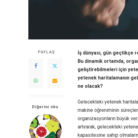
PAYLAŞ
İş dünyası, gün geçtikçe re
Bu dinamik ortamda, organ
geliştirebilmeleri için yet
yetenek haritalamanın gele
ne olacak?
Gelecekteki yetenek haritalam
Diğerini oku
makine öğreniminin süreçlere 
organizasyonların büyük veri
artırarak, gelecekteki yeten
kapasitesine sahip olmaları