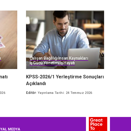
ı
Çalışan Bağlılığı
İnsan Kaynakları
İş Gücü Yönetimi
İş Hayatı
atı
KPSS-2026/1 Yerleştirme Sonuçları
Açıklandı
2026
Editör
Yayınlama Tarihi: 24 Temmuz 2026
Posted
by
YAL MEDYA