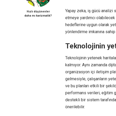
Yapay zeka, iş gücü analizi 
Hızlı düşünenler
daha mı karizmatik?
etmeye yardımcı olabilecek b
hedeflerine uygun olarak yete
yönlendirme imkanına sahip 
Teknolojinin ye
Teknolojinin yetenek harital
kalmıyor. Aynı zamanda dijita
organizasyon içi iletişim plat
gelmesiyle, çalışanların yete
ve bu planları etkili bir şe
performans verileri, eğitim g
destekli bir sistem tarafında
önerilebilir.