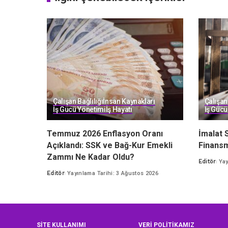
Çalışan Bağlılığı
İnsan Kaynakları
Çalışan 
İş Gücü Yönetimi
İş Hayatı
İş Gücü
Temmuz 2026 Enflasyon Oranı
İmalat S
Açıklandı: SSK ve Bağ-Kur Emekli
Finans
Zammı Ne Kadar Oldu?
Editör
Yay
Posted
Editör
Yayınlama Tarihi: 3 Ağustos 2026
by
Posted
by
SİTE KULLANIMI
VERİ POLİTİKAMIZ