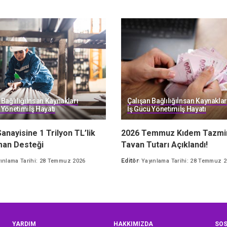
Bağlılığı
İnsan Kaynakları
Çalışan Bağlılığı
İnsan Kaynaklar
 Yönetimi
İş Hayatı
İş Gücü Yönetimi
İş Hayatı
anayisine 1 Trilyon TL’lik
2026 Temmuz Kıdem Tazmin
man Desteği
Tavan Tutarı Açıklandı!
ınlama Tarihi: 28 Temmuz 2026
Editör
Yayınlama Tarihi: 28 Temmuz 
Posted
by
YARDIM
HAKKIMIZDA
SOS