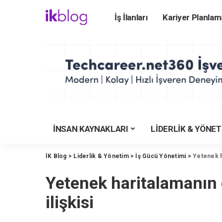
İş İlanları
Kariyer Planlam
ÜNİVERSİTEYE HA
Üniversite Rehberi
Üniversiteler
Üniversite Bölümler
Üniversite Taban Pu
Üniversite Karşılaş
İNSAN KAYNAKLARI
LİDERLİK & YÖNE
YKS Tercih Motoru
Meslekler Rehberi
İK Blog
>
Liderlik & Yönetim
>
İş Gücü Yönetimi
>
Yetenek ha
İşverenlerin Tercihi
Yetenek haritalamanın g
YKS Puan Hesapla
KYK Yurt Rehberi
ilişkisi