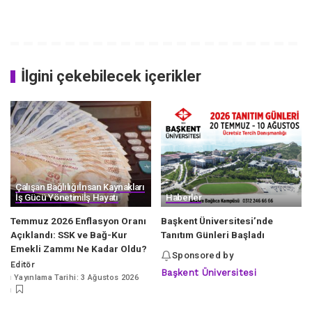
İlgini çekebilecek içerikler
Çalışan Bağlılığı
İnsan Kaynakları
İş Gücü Yönetimi
İş Hayatı
Haberler
Temmuz 2026 Enflasyon Oranı
Başkent Üniversitesi’nde
Açıklandı: SSK ve Bağ-Kur
Tanıtım Günleri Başladı
Emekli Zammı Ne Kadar Oldu?
Sponsored by
Editör
Posted
Başkent Üniversitesi
Yayınlama Tarihi: 3 Ağustos 2026
by