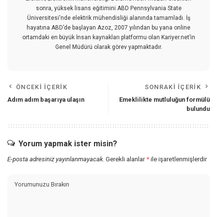
sonra, yüksek lisans eğitimini ABD Pennsylvania State
Üniversitesi'nde elektrik mühendisliği alanında tamamladı. İş
hayatına ABD’de başlayan Azoz, 2007 yılından bu yana online
ortamdaki en büyük İnsan kaynakları platformu olan Kariyer.net’in
Genel Müdürü olarak görev yapmaktadır.
ÖNCEKI İÇERIK
SONRAKI İÇERIK
Adım adım başarıya ulaşın
Emeklilikte mutluluğun formülü
bulundu
Yorum yapmak ister misin?
E-posta adresiniz yayınlanmayacak.
Gerekli alanlar
*
ile işaretlenmişlerdir