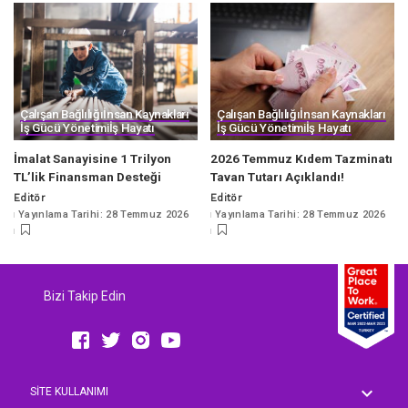
Çalışan Bağlılığı
İnsan Kaynakları
Çalışan Bağlılığı
İnsan Kaynakları
İş Gücü Yönetimi
İş Hayatı
İş Gücü Yönetimi
İş Hayatı
İmalat Sanayisine 1 Trilyon
2026 Temmuz Kıdem Tazminatı
TL’lik Finansman Desteği
Tavan Tutarı Açıklandı!
Editör
Editör
Posted
Posted
Yayınlama Tarihi: 28 Temmuz 2026
Yayınlama Tarihi: 28 Temmuz 2026
by
by
Bizi Takip Edin
SİTE KULLANIMI