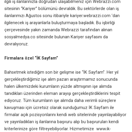
ilgili iş ilanlarınızla doğrudan ulaşabilmeniz için Webrazzi.com
sitesinin “Kariyer” bölümünü devraldık. Bu sektörlerde olan iş
ilanlarımızı Ağustos sonu itibariyle
kariyer.webrazzi.com
’dan
ilgilenecek iş arayanlarla buluşturmaya başladık. Bu işbirliği
çerçevesinde yakın zamanda Webrazzi tarafından alınan
sosyalmedya.co
sitesinde bulunan Kariyer sayfasını da
devralıyoruz.
Firmalara özel “İK Sayfam”
Bahsetmek istediğim son bir gelişme ise “İK Sayfam”. Her yıl
gerçekleştirdiğimiz işe alım pazarı araştırmamız sonucunda
halen ülkemizdeki kurumların yüzde altmışının işe alımda
tanıdıkları üzerinden eleman arayışı gerçekleştirdiklerini tespit
ediyoruz. Tüm kurumların işe alımda daha verimli süreçlere
kavuşması için ücretsiz olarak sunduğumuz İK Sayfam ile
firmalar açık pozisyonlarını kendi web sitelerinde yayınlayabiliyor
ve yayınladıkları iş ilanlarına başvuru alıp bu başvuruları kendi
kriterlerinize göre filtreyebiliyorlar. Hizmetimize
www.ik-