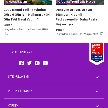
İş Hayatı
Yaşam
İş Arama Trendleri
İş Hayatı
2027 Resmi Tatil Takvimine
Deneyim Artıyor, Arayış
Göre 6 Gün İzin Kullanarak 34
Bitmiyor: Kıdemli
Gün Tatil Nasıl Yapılır?
Profesyoneller Daha Fazla
Başvuruyor
Editör
Posted
Yayınlama Tarihi: 4 Haziran 2026
Editör
by
Posted
Yayınlama Tarihi: 20 Mayıs 2026
by
Bizi Takip Edin
SİTE KULLANIMI
Genel Koşullar
AVM Rehberi
VERİ POLİTİKAMIZ
Aday Üyelik Aydınlatma Metni
Çalışan Aydınlatma Metni
YARDIM