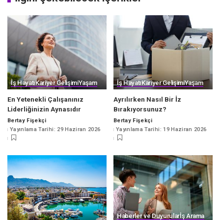
İş Hayatı
Kariyer Gelişimi
Yaşam
İş Hayatı
Kariyer Gelişimi
Yaşam
En Yetenekli Çalışanınız
Ayrılırken Nasıl Bir İz
Liderliğinizin Aynasıdır
Bırakıyorsunuz?
Bertay Fişekçi
Bertay Fişekçi
Posted
Posted
Yayınlama Tarihi: 29 Haziran 2026
Yayınlama Tarihi: 19 Haziran 2026
by
by
Haberler ve Duyurular
İş Arama