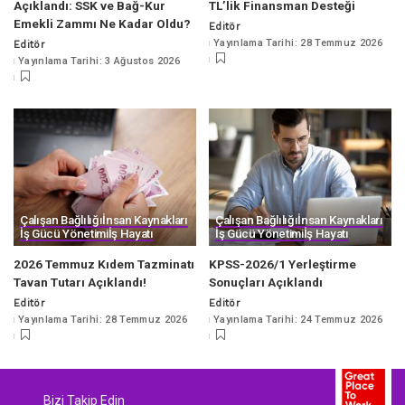
Açıklandı: SSK ve Bağ-Kur
TL’lik Finansman Desteği
Emekli Zammı Ne Kadar Oldu?
Editör
Posted
Yayınlama Tarihi: 28 Temmuz 2026
Editör
by
Posted
Yayınlama Tarihi: 3 Ağustos 2026
by
Çalışan Bağlılığı
İnsan Kaynakları
Çalışan Bağlılığı
İnsan Kaynakları
İş Gücü Yönetimi
İş Hayatı
İş Gücü Yönetimi
İş Hayatı
2026 Temmuz Kıdem Tazminatı
KPSS-2026/1 Yerleştirme
Tavan Tutarı Açıklandı!
Sonuçları Açıklandı
Editör
Editör
Posted
Posted
Yayınlama Tarihi: 28 Temmuz 2026
Yayınlama Tarihi: 24 Temmuz 2026
by
by
Bizi Takip Edin