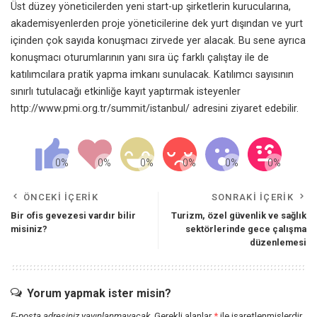
Üst düzey yöneticilerden yeni start-up şirketlerin kurucularına,
akademisyenlerden proje yöneticilerine dek yurt dışından ve yurt
içinden çok sayıda konuşmacı zirvede yer alacak. Bu sene ayrıca
konuşmacı oturumlarının yanı sıra üç farklı çalıştay ile de
katılımcılara pratik yapma imkanı sunulacak. Katılımcı sayısının
sınırlı tutulacağı etkinliğe kayıt yaptırmak isteyenler
http://www.pmi.org.tr/summit/istanbul/
adresini ziyaret edebilir.
ÖNCEKI İÇERIK
SONRAKI İÇERIK
Bir ofis gevezesi vardır bilir
Turizm, özel güvenlik ve sağlık
misiniz?
sektörlerinde gece çalışma
düzenlemesi
Yorum yapmak ister misin?
E-posta adresiniz yayınlanmayacak.
Gerekli alanlar
*
ile işaretlenmişlerdir