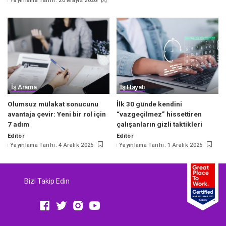
Yayınlama Tarihi: 20 Mayıs 2026
by
İş Arama
İş Hayatı
Olumsuz mülakat sonucunu
İlk 30 günde kendini
avantaja çevir: Yeni bir rol için
“vazgeçilmez” hissettiren
7 adım
çalışanların gizli taktikleri
Editör
Editör
Posted
Posted
Yayınlama Tarihi: 4 Aralık 2025
Yayınlama Tarihi: 1 Aralık 2025
by
by
Bizi Takip Edin