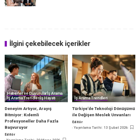
İlgini çekebilecek içerikler
Haberler ve Duyurular
İş Arama
İş Arama Trendleri
İş Hayatı
İş Arama Trendleri
Deneyim Artıyor, Arayış
Türkiye’de Teknoloji Dönüşümü
Bitmiyor: Kıdemli
ile Değişen Meslek Unvanları
Profesyoneller Daha Fazla
Editör
Posted
Başvuruyor
Yayınlama Tarihi: 13 Şubat 2026
by
Editör
Posted