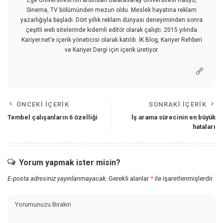
Ege Üniversitesi’nin ardından Galatasaray Üniversitesi Radyo,
Sinema, TV bölümünden mezun oldu. Meslek hayatına reklam
yazarlığıyla başladı. Dört yıllık reklam dünyası deneyiminden sonra
çeşitli web sitelerinde kıdemli editör olarak çalıştı. 2015 yılında
Kariyer.net’e içerik yöneticisi olarak katıldı. İK Blog, Kariyer Rehberi
ve Kariyer Dergi için içerik üretiyor.
ÖNCEKI İÇERIK
SONRAKI İÇERIK
Tembel çalışanların 6 özelliği
İş arama sürecinin en büyük
hataları
Yorum yapmak ister misin?
E-posta adresiniz yayınlanmayacak.
Gerekli alanlar
*
ile işaretlenmişlerdir