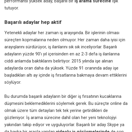
performansı yüksek aday, başarılı bir
iş arama sürecine
ışık
tutuyor.
Başarılı adaylar hep aktif
Yetenekli adaylar her zaman iş arayışında. Bir işlerinin olması
süreçten kopmalarına neden olmuyor. Her zaman daha iyisi için
arayışlarını sürdürüyor, iş ilanlarını sık sık inceliyorlar. Başarılı
adayların yüzde 90’ı yıl içerisinden en az 2-3 defa iş ilanlarına
ciddi anlamda baktıklarını belirtiyor. 2015 yılında işe alınan
adaylarda oran daha da yüksek. Yüzde 91 oranında aday işe
başladıkları altı ay içinde iş fırsatlarına bakmaya devam ettiklerini
söylüyor.
Bu durumda başarılı adayların bir diğer iş fırsatının kucaklarına
düşmesini beklemediklerini söylemek gerek. Bu süreçte online da
olmak üzere tüm detayları tek tek yerine getirdikleri de
gözleniyor. İş arama sürecine dahil olan her yeni teknolojiyi
yakından takip ediyor ve uyguluyorlar. Başarılı bir aday Skype ya
da başka bir araçla yapılan
videolu iş görüşmelerinde
de son