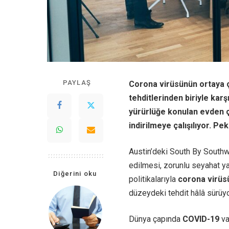
PAYLAŞ
Corona virüsünün ortaya ç
tehditlerinden biriyle karş
yürürlüğe konulan evden ç
indirilmeye çalışılıyor. Pe
Austin’deki South By Southw
edilmesi, zorunlu seyahat ya
Diğerini oku
politikalarıyla
corona virüs
düzeydeki tehdit hâlâ sürüyo
Dünya çapında
COVID-19
va