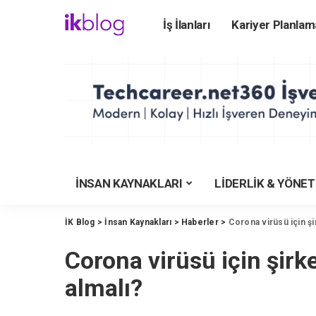
İş İlanları
Kariyer Planlam
ÜNİVERSİTEYE HA
Üniversite Rehberi
Üniversiteler
Üniversite Bölümler
Üniversite Taban Pu
Üniversite Karşılaş
İNSAN KAYNAKLARI
LİDERLİK & YÖNE
YKS Tercih Motoru
Meslekler Rehberi
İK Blog
>
İnsan Kaynakları
>
Haberler
>
Corona virüsü için şi
İşverenlerin Tercihi
Corona virüsü için şirk
YKS Puan Hesapla
KYK Yurt Rehberi
almalı?