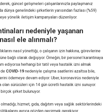
derek, güncel gelişmeleri çalışanlarınızla paylaşmanız
a dünya genelindeki şirketlerin yarısından fazlası (%59)
eye yönelik iletişim kampanyaları düzenliyor.
tinaları nedeniyle yaşanan
nasıl ele alınmalı?
klarını nasıl yönettiği, o çalışanın izin hakkına, görevlerine
lüne bağlı olarak değişiyor. Örneğin; bir personel karantinaya
m ediyorsa herhangi bir tatil veya hastalık izni almak
r de
COVID-19
nedeniyle çalışma saatlerini azaltsa bile,
tlerini ödemeye devam ediyor. Uber, koronavirüs nedeniyle
 olan sürücüleri için 14 gün ücretli hastalık izni sunuyor.
birçok şirket bulunuyor.
lmadığı; hizmet, gıda, dağıtım veya sağlık sektörlerindeki
 politikalarını ayrıca gözden geçirmek gerekiyor.