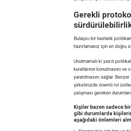
Gerekli protoko
sürdürülebilirli
Bulaşıcı bir hastalık politika
hazırlamanız için en doğru z
Unutmamalı ki yazılı politika
kurallarının konulmasını ve 
yaratılmasını sağlar. Benzer 
şirketinizde önemli rol üstl
çalışması gereken durumlarda,
Kişiler bazen sadece bir
gibi durumlarda kişiler
aşağıdaki önlemleri alm