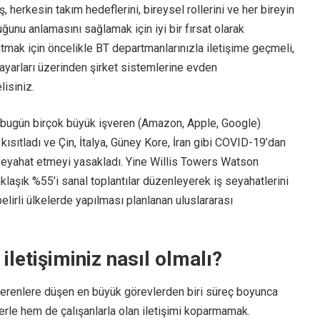
herkesin takım hedeflerini, bireysel rollerini ve her bireyin
ğunu anlamasını sağlamak için iyi bir fırsat olarak
atmak için öncelikle BT departmanlarınızla iletişime geçmeli,
isayarları üzerinden şirket sistemlerine evden
lisiniz.
se bugün birçok büyük işveren (Amazon, Apple, Google)
kısıtladı ve Çin, İtalya, Güney Kore, İran gibi COVID-19’dan
 seyahat etmeyi yasakladı. Yine Willis Towers Watson
yaklaşık %55’i sanal toplantılar düzenleyerek iş seyahatlerini
belirli ülkelerde yapılması planlanan uluslararası
 iletişiminiz nasıl olmalı?
şverenlere düşen en büyük görevlerden biri süreç boyunca
erle hem de çalışanlarla olan iletişimi koparmamak.